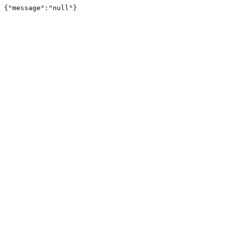
{"message":"null"}